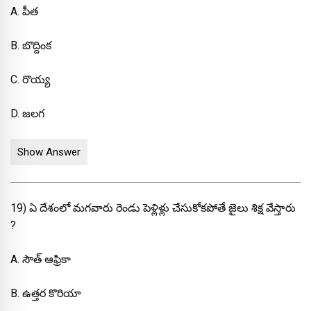
A. పీత
B. బొద్దింక
C. రొయ్య
D. జలగ
Show Answer
19) ఏ దేశంలో మగవారు రెండు పెళ్లిళ్లు చేసుకోకపోతే జైలు శిక్ష వేస్తారు
?
A. సౌత్ ఆఫ్రికా
B. ఉత్తర కొరియా