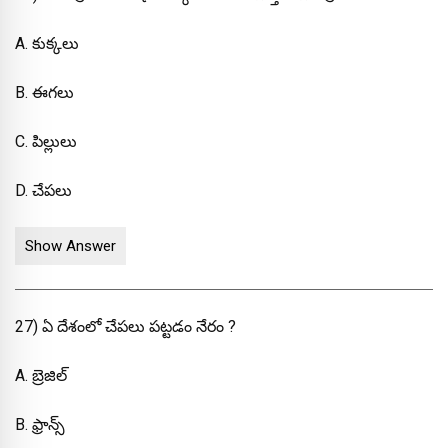
A. కుక్కలు
B. ఈగలు
C. పిల్లులు
D. చేపలు
Show Answer
27) ఏ దేశంలో చేపలు పట్టడం నేరం ?
A. బ్రెజిల్
B. ఫ్రాన్స్