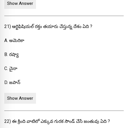
Show Answer
21) ఆర్టిఫిషియల్ రక్తం తయారు చేస్తున్న దేశం ఏది ?
A. అమెరికా
B. రష్యా
C. చైనా
D. జపాన్
Show Answer
22) ఈ క్రింది వాటిలో ఎక్కువ గురక సౌండ్ చేసే జంతువు ఏది ?