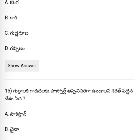
A. కొంగ
B. కాకి
C. గుడ్లగూబ
D. గబ్బిలం
Show Answer
15) గుర్రాలకి గాడిదలకు పాస్పోర్ట్ తప్పనిసరిగా ఉండాలని శరత్ పెట్టిన
దేశం ఏది ?
A. పాకిస్తాన్
B. చైనా