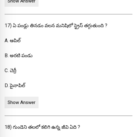
Show Answer
17) ఏ పండ్లు తినడం వలన మనిషిలో స్ట్రెస్ తగ్గుతుంది ?
A. ఆపిల్
B. అరటి పండు
C. చెర్రీ
D. పైనాపిల్
Show Answer
18) గుండెని తలలో కలిగి ఉన్న జీవి ఏది ?