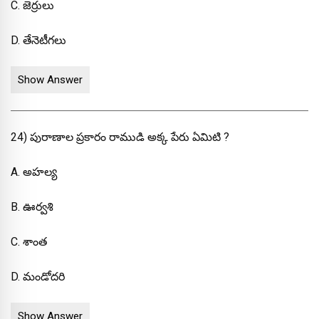
C. జెర్రులు
D. తేనెటీగలు
Show Answer
24) పురాణాల ప్రకారం రాముడి అక్క పేరు ఏమిటి ?
A. అహల్య
B. ఊర్వశి
C. శాంత
D. మండోదరి
Show Answer