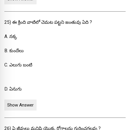
25) ఈ క్రింది వాటిలో చెమట పట్టని జంతువు ఏది ?
A. నక్క
B. కుందేలు
C. ఎలుగు బంటి
D. ఏనుగు
Show Answer
26) ఏ జీవులు మనిషి యొక్క రోగాలను గుర్తించగలవు ?