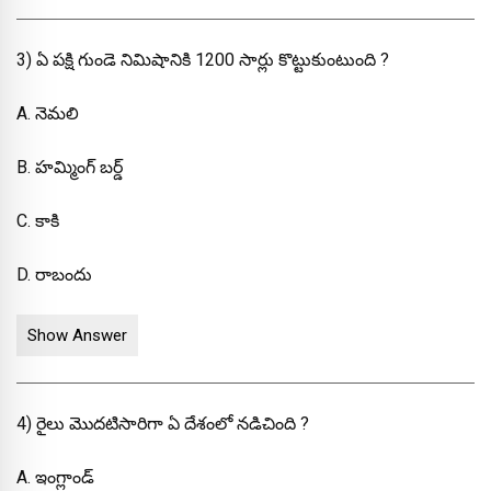
3) ఏ పక్షి గుండె నిమిషానికి 1200 సార్లు కొట్టుకుంటుంది ?
A. నెమలి
B. హమ్మింగ్ బర్డ్
C. కాకి
D. రాబందు
Show Answer
4) రైలు మొదటిసారిగా ఏ దేశంలో నడిచింది ?
A. ఇంగ్లాండ్