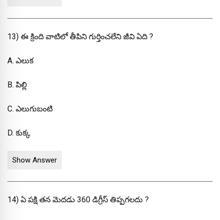
13) ఈ క్రింది వాటిలో తీపిని గుర్తించలేని జీవి ఏది ?
A. ఎలుక
B. పిల్లి
C. ఎలుగుబంటి
D. కుక్క
Show Answer
14) ఏ పక్షి తన మెదడు 360 డిగ్రీస్ తిప్పగలదు ?