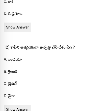
C. కాకి
D. గుడ్లగూబ
Show Answer
12) కాఫీని అత్యధికంగా ఉత్పత్తి చేసే దేశం ఏది ?
A. ఇండియా
B. శ్రీలంక
C. బ్రెజిల్
D. చైనా
Show Answer