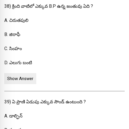
38) క్రింది వాటిలో ఎక్కువ B.P ఉన్న జంతువు ఏది ?
A. చిరుతపులి
B. జిరాఫీ
C. సింహం
D. ఎలుగు బంటి
Show Answer
39) ఏ ప్రాణి ఏడుపు ఎక్కువ సౌండ్ ఉంటుంది ?
A. డాల్ఫిన్