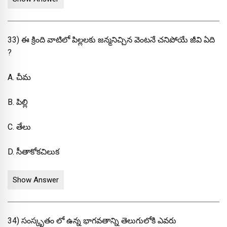
33) ఈ క్రింది వాటిలో పిల్లలకు జన్మనిచ్చిన వెంటనే చనిపోయే జీవి ఏది
?
A. చీమ
B. పిల్లి
C. తేలు
D. సీతాకోకచిలుక
Show Answer
34) సంస్కృతం లో ఉన్న భాగవతాన్ని తెలుగులోకి ఎవరు