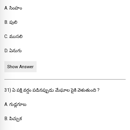
A. సింహం
B. పులి
C. ముసలి
D. ఏనుగు
Show Answer
31) ఏ పక్షి వర్షం పడినప్పుడు మేఘాల పైకి వెళుతుంది ?
A. గుడ్లగూబ
B. పిచ్చుక