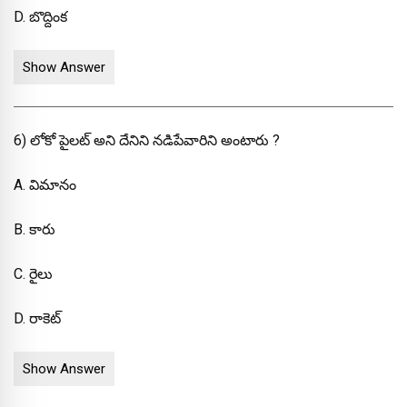
D. బొద్దింక
Show Answer
6) లోకో పైలట్ అని దేనిని నడిపేవారిని అంటారు ?
A. విమానం
B. కారు
C. రైలు
D. రాకెట్
Show Answer