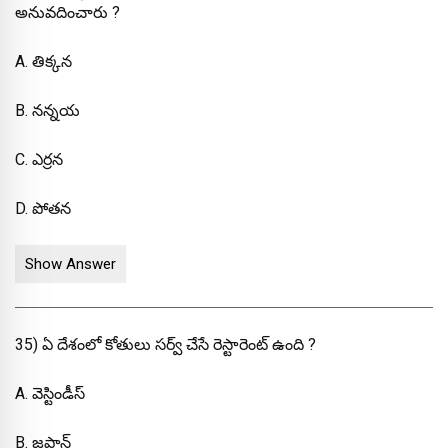
అనువదించారు ?
A. తిక్కన
B. నన్నయ
C. ఎర్రన
D. పోతన
Show Answer
35) ఏ దేశంలో కోతులు సర్వ్ చేసే రెస్టారెంట్ ఉంది ?
A. వెస్టిండీస్
B. జపాన్