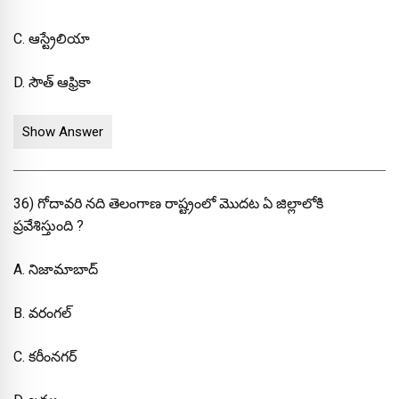
C. ఆస్ట్రేలియా
D. సౌత్ ఆఫ్రికా
Show Answer
36) గోదావరి నది తెలంగాణ రాష్ట్రంలో మొదట ఏ జిల్లాలోకి
ప్రవేశిస్తుంది ?
A. నిజామాబాద్
B. వరంగల్
C. కరీంనగర్