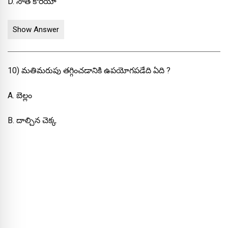
D. సౌత్ కొరియా
Show Answer
10) మతిమరుపు తగ్గించడానికి ఉపయోగపడేది ఏది ?
A. బెల్లం
B. దాల్చిన చెక్క