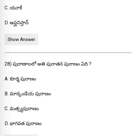
C. యూకే
D. అఫ్ఘనిస్తాన్
Show Answer
28) పురాణాలలో అతి పురాతన పురాణం ఏది ?
A. కూర్మ పురాణం
B. మార్కండేయ పురాణం
C. మత్స్యపురాణం
D. భాగవత పురాణం