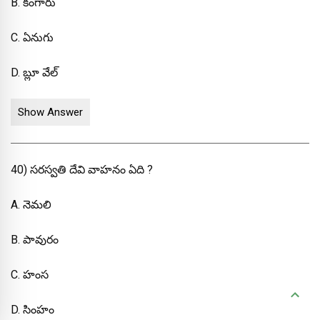
B. కంగారు
C. ఏనుగు
D. బ్లూ వేల్
Show Answer
40) సరస్వతి దేవి వాహనం ఏది ?
A. నెమలి
B. పావురం
C. హంస
D. సింహం