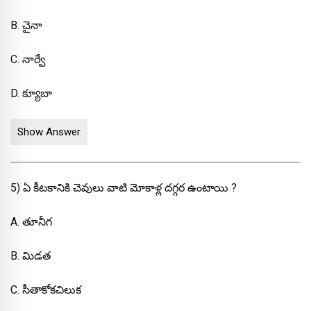
B. చైనా
C. నార్వే
D. క్యూబా
Show Answer
5) ఏ కీటకానికి చెవులు వాటి మోకాళ్ల దగ్గర ఉంటాయి ?
A. తూనీగ
B. మిడత
C. సీతాకోకచిలుక