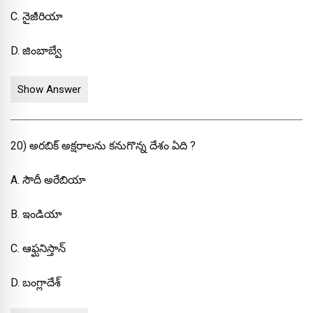
C. నైజీరియా
D. జింబాబ్వే
Show Answer
20) అరబిక్ అక్షరాలను కనుగొన్న దేశం ఏది ?
A. సౌదీ అరేబియా
B. ఇండియా
C. ఆఫ్ఘనిస్తాన్
D. బంగ్లాదేశ్