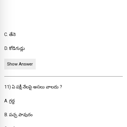
C. తేనె
D. కోడిగుడ్లు
Show Answer
11) ఏ పక్షీ నేలపై అసలు వాలదు ?
A. గ్రద్ద
B. పచ్చ పావురం