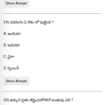
Show Answer
29) చదరంగం ఏ దేశం లో పుట్టింది ?
A. ఇండియా
B. అమెరికా
C. చైనా
D. స్పెయిన్
Show Answer
30) ఉక్కుని సైతం జీర్ణించుకోగలిగే జంతువు ఏది ?