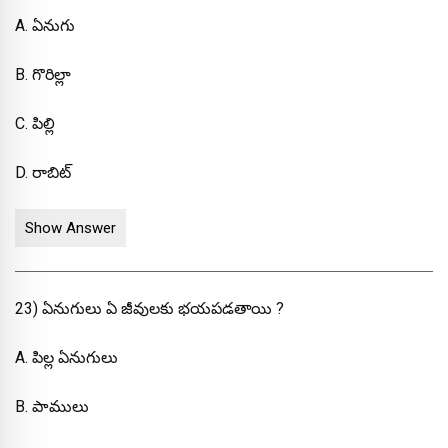
A. ఏనుగు
B. గొరిల్లా
C. పిల్లి
D. రాబిట్
Show Answer
23) ఏనుగులు ఏ జీవులకు భయపడతాయి ?
A. పిల్ల ఏనుగులు
B. పాములు