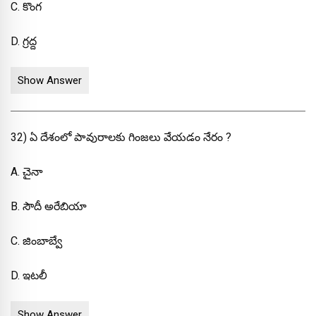
C. కొంగ
D. గ్రద్ద
Show Answer
32) ఏ దేశంలో పావురాలకు గింజలు వేయడం నేరం ?
A. చైనా
B. సౌదీ అరేబియా
C. జింబాబ్వే
D. ఇటలీ
Show Answer