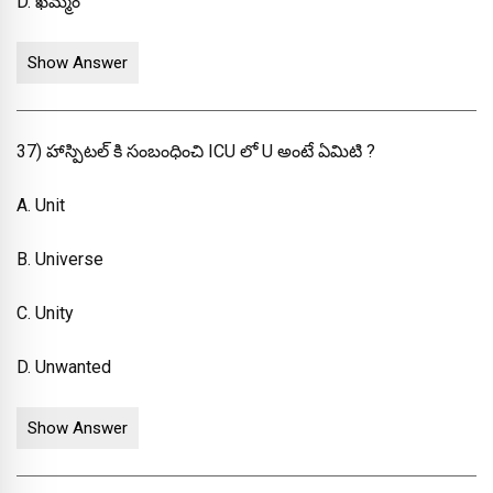
D. ఖమ్మం
Show Answer
37) హాస్పిటల్ కి సంబంధించి ICU లో U అంటే ఏమిటి ?
A. Unit
B. Universe
C. Unity
D. Unwanted
Show Answer