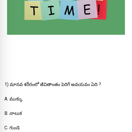
1) మానవ శరీరంలో జీవితాంతం పెరిగే అవయవం ఏది ?
A. ముక్కు
B. నాలుక
C. గుండె