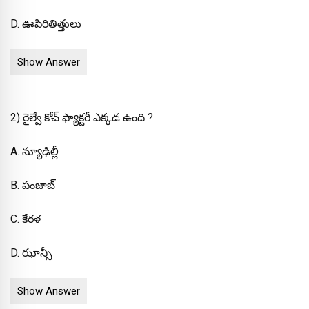
D. ఊపిరితిత్తులు
Show Answer
2) రైల్వే కోచ్ ఫ్యాక్టరీ ఎక్కడ ఉంది ?
A. న్యూఢిల్లీ
B. పంజాబ్
C. కేరళ
D. ఝాన్సీ
Show Answer