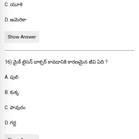
C. యూకె
D. అమెరికా
Show Answer
16) మైక్ టైసన్ బాక్సర్ కావడానికి కారణమైన జీవి ఏది ?
A. పులి
B. కుక్క
C. పావురం
D. గద్ద