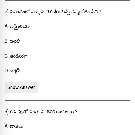
7) ప్రపంచంలో ఎక్కువ వెజిటేరియన్స్ ఉన్న దేశం ఏది ?
A. ఆస్ట్రేలియా
B. ఇటలీ
C. ఇండియా
D. జర్మనీ
Show Answer
8) కడుపులో "పళ్లు" ఏ జీవికి ఉంటాయి ?
A. తాబేలు