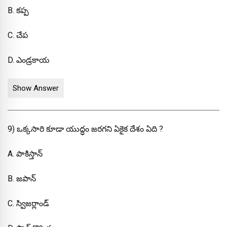
B. కప్ప
C. చేప
D. ఎండ్రకాయ
Show Answer
9) ఒక్కసారి కూడా యుద్ధం జరగని ఏకైక దేశం ఏది ?
A. పాకిస్తాన్
B. జపాన్
C. స్విజర్లాండ్